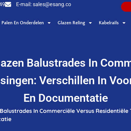
949
E-mail:
sales@esang.co
Palen En Onderdelen
Glazen Reling
Kabelrails
lazen Balustrades In Comm
singen: Verschillen In Voor
En Documentatie
Balustrades In Commerciële Versus Residentiële T
tatie