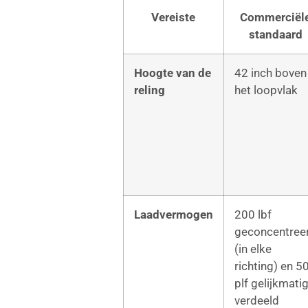
Vereiste
Commerciël
standaard
Hoogte van de
42 inch boven
reling
het loopvlak
Laadvermogen
200 lbf
geconcentree
(in elke
richting) en 5
plf gelijkmati
verdeeld