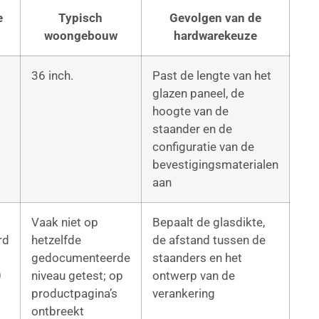
e
Typisch
Gevolgen van de
woongebouw
hardwarekeuze
36 inch.
Past de lengte van het
glazen paneel, de
hoogte van de
staander en de
configuratie van de
bevestigingsmaterialen
aan
Vaak niet op
Bepaalt de glasdikte,
rd
hetzelfde
de afstand tussen de
gedocumenteerde
staanders en het
0
niveau getest; op
ontwerp van de
g
productpagina’s
verankering
ontbreekt