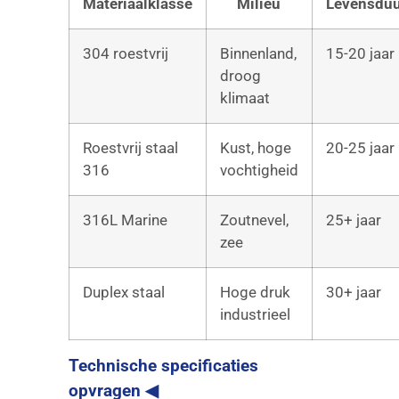
Materiaalklasse
Milieu
Levensduu
304 roestvrij
Binnenland,
15-20 jaar
droog
klimaat
Roestvrij staal
Kust, hoge
20-25 jaar
316
vochtigheid
316L Marine
Zoutnevel,
25+ jaar
zee
Duplex staal
Hoge druk
30+ jaar
industrieel
Technische specificaties
opvragen ◀