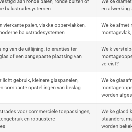
evestigd aan ronde palen, ronde buizen of
Welke diamete
che balustradesystemen
en afwerking z
 vierkante palen, vlakke oppervlakken,
Welke afmetin
 moderne balustradesystemen
montagevlak, 
ng van de uitlijning, toleranties ter
Welk verstelb
 glas of een aangepaste plaatsing van
montageopper
vereist?
licht gebruik, kleinere glaspanelen,
Welke glasaf
en compacte opstellingen van beslag
montageopper
worden afge
ustrades voor commerciële toepassingen,
Welke glasdik
tengebruik en robuustere
staanders, ma
ies
worden beke