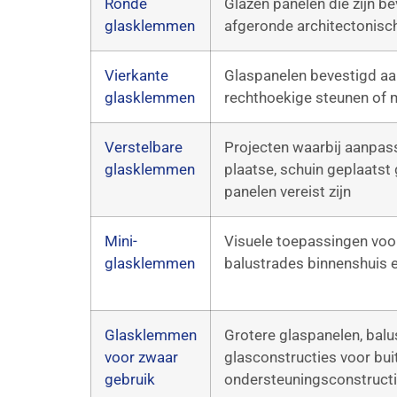
Ronde
Glazen panelen die zijn b
glasklemmen
afgeronde architectonis
Vierkante
Glaspanelen bevestigd aan
glasklemmen
rechthoekige steunen of
Verstelbare
Projecten waarbij aanpassi
glasklemmen
plaatse, schuin geplaatst
panelen vereist zijn
Mini-
Visuele toepassingen voor 
glasklemmen
balustrades binnenshuis 
Glasklemmen
Grotere glaspanelen, bal
voor zwaar
glasconstructies voor bui
gebruik
ondersteuningsconstruct