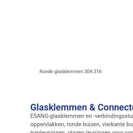
Ronde glasklemmen 304 316
Glasklemmen & Connect
ESANG-glasklemmen en -verbindingsstukk
oppervlakken, ronde buizen, vierkante b
trapleuningen, glazen leuningen voor c