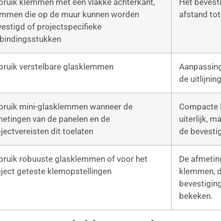
bruik klemmen met een vlakke achterkant,
Het bevesti
emmen die op de muur kunnen worden
afstand to
estigd of projectspecifieke
rbindingsstukken
bruik verstelbare glasklemmen
Aanpassing 
de uitlijni
bruik mini-glasklemmen wanneer de
Compacte k
etingen van de panelen en de
uiterlijk, 
jectvereisten dit toelaten
de bevesti
bruik robuuste glasklemmen of voor het
De afmetin
ject geteste klemopstellingen
klemmen, d
bevestigin
bekeken.