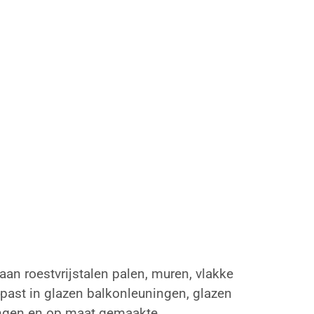
n roestvrijstalen palen, muren, vlakke
past in glazen balkonleuningen, glazen
ingen en op maat gemaakte