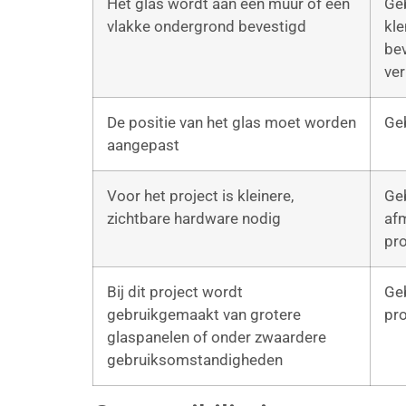
Het glas wordt aan een muur of een
Ge
vlakke ondergrond bevestigd
kl
bev
ve
De positie van het glas moet worden
Ge
aangepast
Voor het project is kleinere,
Ge
zichtbare hardware nodig
afm
pro
Bij dit project wordt
Ge
gebruikgemaakt van grotere
pro
glaspanelen of onder zwaardere
gebruiksomstandigheden