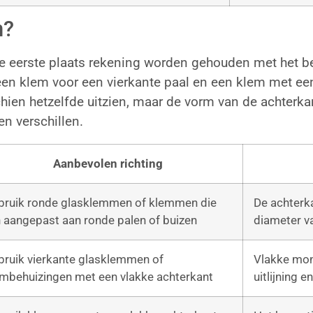
n?
e eerste plaats rekening worden gehouden met het b
 een klem voor een vierkante paal en een klem met ee
hien hetzelfde uitzien, maar de vorm van de achterkan
n verschillen.
Aanbevolen richting
bruik ronde glasklemmen of klemmen die
De achterk
n aangepast aan ronde palen of buizen
diameter va
bruik vierkante glasklemmen of
Vlakke mon
embehuizingen met een vlakke achterkant
uitlijning 