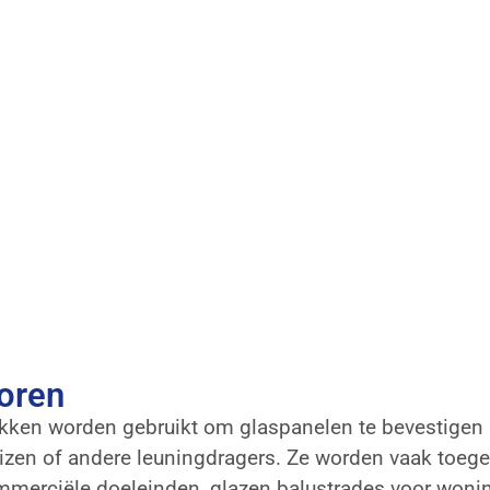
oren
en worden gebruikt om glaspanelen te bevestigen aa
uizen of andere leuningdragers. Ze worden vaak toege
ommerciële doeleinden, glazen balustrades voor won