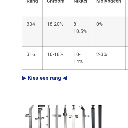
Rang
Chroom
Nikkel
Molybdeen
304
18-20%
8-
0%
10.5%
316
16-18%
10-
2-3%
14%
▶ Kies een rang ◀