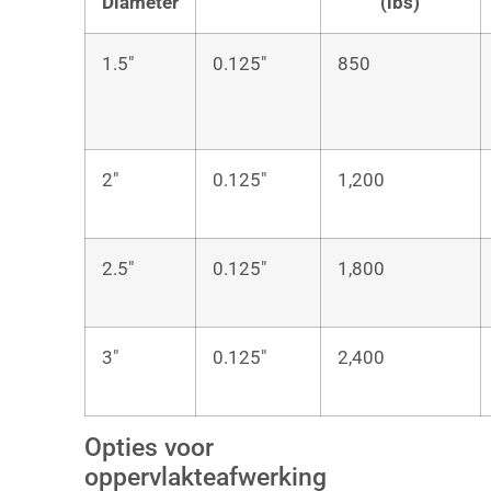
Diameter
(lbs)
1.5″
0.125″
850
2″
0.125″
1,200
2.5″
0.125″
1,800
3″
0.125″
2,400
Opties voor
oppervlakteafwerking