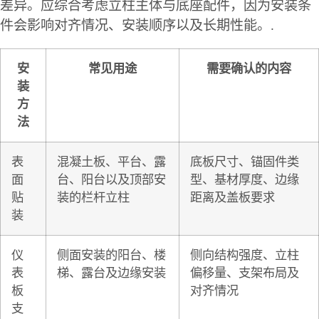
差异。应综合考虑立柱主体与底座配件，因为安装条
件会影响对齐情况、安装顺序以及长期性能。.
安
常见用途
需要确认的内容
装
方
法
表
混凝土板、平台、露
底板尺寸、锚固件类
面
台、阳台以及顶部安
型、基材厚度、边缘
贴
装的栏杆立柱
距离及盖板要求
装
仪
侧面安装的阳台、楼
侧向结构强度、立柱
表
梯、露台及边缘安装
偏移量、支架布局及
板
对齐情况
支