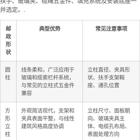
扶手、玻璃夹、缆绳五金件、填充系统及安装底座一
并选定。.
邮
典型优势
常见注意事项
政
形
状
圆
线条柔和，广泛应用于
立柱直径、夹具形
柱
玻璃和缆索栏杆系统，
状、扶手支架鞍
与常见的立柱式五金件
座、通孔位置
兼容
方
外观简洁现代，支架和
立柱尺寸、面板朝
形
夹具表面平整，与线性
向、玻璃夹具主
立
建筑风格高度协调
体、电缆孔布局、
柱
表面处理方向