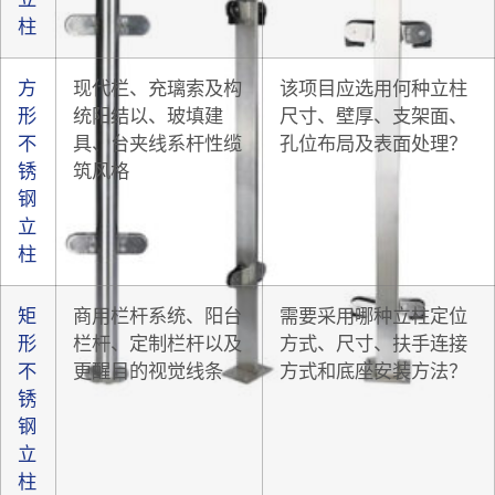
柱
方
现代栏、充璃索及构
该项目应选用何种立柱
形
统阳结以、玻填建
尺寸、壁厚、支架面、
不
具、台夹线系杆性缆
孔位布局及表面处理？
锈
筑风格
钢
立
柱
矩
商用栏杆系统、阳台
需要采用哪种立柱定位
形
栏杆、定制栏杆以及
方式、尺寸、扶手连接
不
更醒目的视觉线条
方式和底座安装方法？
锈
钢
立
柱