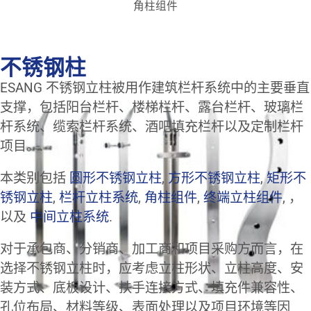
角柱组件
不锈钢柱
ESANG 不锈钢立柱被用作建筑栏杆系统中的主要垂直
支撑，包括阳台栏杆、楼梯栏杆、露台栏杆、玻璃栏
杆系统、缆索栏杆系统、酒吧填充栏杆以及定制栏杆
项目。.
本类别包括
圆形不锈钢立柱
,
方形不锈钢立柱
,
矩形不
锈钢立柱
,
栏杆立柱系统
,
角柱组件
,
终端立柱组件
, ，
以及
中间立柱系统
.
对于承包商、分销商、加工商和项目采购方而言，在
选择不锈钢立柱时，应考虑立柱形状、立柱高度、安
装方式、底板设计、扶手连接方式、填充件兼容性、
孔位布局、材料等级、表面处理以及项目环境等因