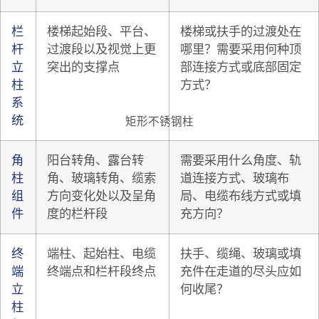
栏
楼梯起始段、平台、
楼梯或扶手的过渡处在
杆
过渡段以及视觉上更
哪里？需要采用何种顶
立
突出的支撑点
部连接方式或底部固定
柱
方式？
系
统
矩形不锈钢柱
角
阳台转角、露台转
需要采用什么角度、轨
柱
角、玻璃转角、缆索
道连接方式、玻璃布
组
方向变化处以及呈角
局、电缆布线方式或填
件
度的栏杆段
充方向？
终
端柱、起始柱、电缆
扶手、缆绳、玻璃或填
端
终端点和栏杆段终点
充件在走道的尽头应如
立
何收尾？
柱