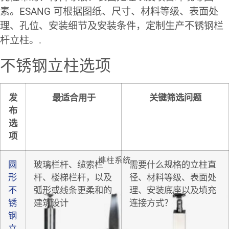
素。ESANG 可根据图纸、尺寸、材料等级、表面处
理、孔位、安装细节及安装条件，定制生产不锈钢栏
杆立柱。.
不锈钢立柱选项
发
最适合用于
关键筛选问题
布
选
项
榫柱系统
圆
玻璃栏杆、缆索栏
需要什么规格的立柱直
形
杆、楼梯栏杆，以及
径、材料等级、表面处
不
弧形或线条更柔和的
理、安装底座以及填充
锈
建筑设计
连接方式？
钢
立