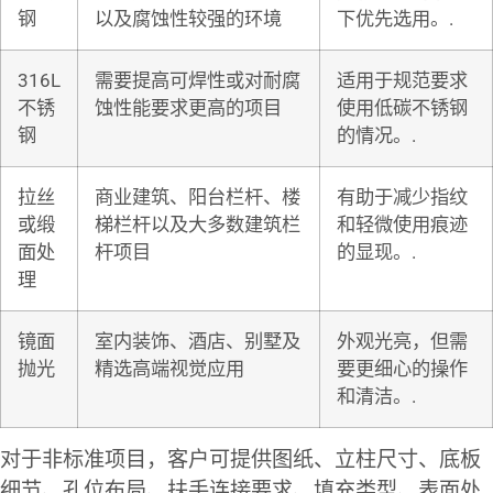
钢
以及腐蚀性较强的环境
下优先选用。.
316L
需要提高可焊性或对耐腐
适用于规范要求
不锈
蚀性能要求更高的项目
使用低碳不锈钢
钢
的情况。.
拉丝
商业建筑、阳台栏杆、楼
有助于减少指纹
或缎
梯栏杆以及大多数建筑栏
和轻微使用痕迹
面处
杆项目
的显现。.
理
镜面
室内装饰、酒店、别墅及
外观光亮，但需
抛光
精选高端视觉应用
要更细心的操作
和清洁。.
对于非标准项目，客户可提供图纸、立柱尺寸、底板
细节、孔位布局、扶手连接要求、填充类型、表面处