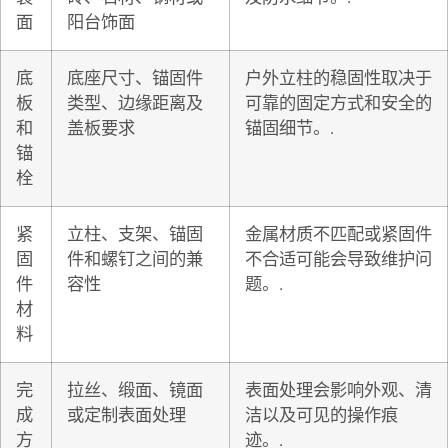
面
阳台饰面
底
底座尺寸、锚固件
户外立柱的稳固性取决于
板
类型、边缘距离及
可靠的固定方式和安全的
和
盖板要求
锚固细节。.
锚
栓
紧
立柱、支架、锚固
金属材质不匹配或紧固件
固
件和螺钉之间的兼
不合适可能会导致维护问
件
容性
题。.
材
料
完
拉丝、缎面、镜面
表面处理会影响外观、清
成
或定制表面处理
洁以及可见的操作痕
方
迹。.