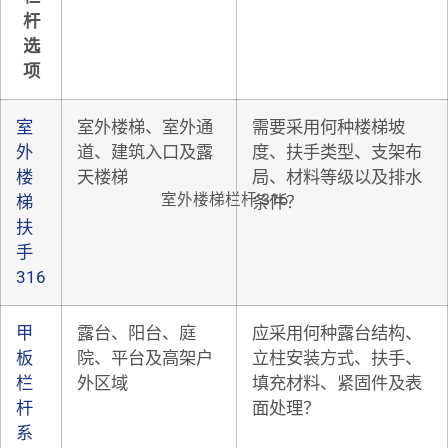
杆
选
项
室
室外楼梯、室外通
需要采用何种楼梯坡
外
道、建筑入口及露
度、扶手类型、支架布
楼
天楼梯
局、材料等级以及排水
室外楼梯栏杆 316
梯
条件？
扶
手
316
甲
露台、阳台、庭
应采用何种露台结构、
板
院、平台及高架户
立柱安装方式、扶手、
栏
外区域
填充材料、紧固件及表
杆
面处理？
系