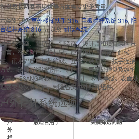
性以及长期暴露环境等方面需要更多考量。.
本类别包括
室外楼梯扶手 316
,
甲板栏杆系统 316
,
阳
台栏杆系统 316
, ，以及
耐候系统
.
对于承包商、分销商、制造商、设计师和项目采购方
而言，在选择户外栏杆时，应考虑以下因素：耐候
性、雨水排放、材料等级、立柱安装方式、扶手连接
方式、玻璃或缆绳配件、锚固件、表面处理以及维护
要求。 ESANG可根据图纸、尺寸、材料等级、表面处
理要求及安装条件，制造各类户外栏杆组件。.
户外栏杆系统选项
户
最适合用于
关键筛选问题
外
栏