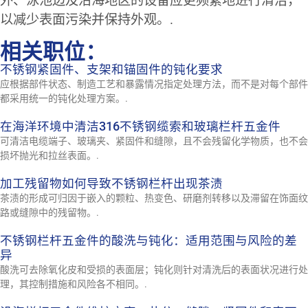
外、泳池边及沿海地区的设备应更频繁地进行清洁，
以减少表面污染并保持外观。.
相关职位：
不锈钢紧固件、支架和锚固件的钝化要求
应根据部件状态、制造工艺和暴露情况指定处理方法，而不是对每个部件
都采用统一的钝化处理方案。.
在海洋环境中清洁316不锈钢缆索和玻璃栏杆五金件
可清洁电缆端子、玻璃夹、紧固件和缝隙，且不会残留化学物质，也不会
损坏抛光和拉丝表面。.
加工残留物如何导致不锈钢栏杆出现茶渍
茶渍的形成可归因于嵌入的颗粒、热变色、研磨剂转移以及滞留在饰面纹
路或缝隙中的残留物。.
不锈钢栏杆五金件的酸洗与钝化：适用范围与风险的差
异
酸洗可去除氧化皮和受损的表面层；钝化则针对清洗后的表面状况进行处
理，其控制措施和风险各不相同。.