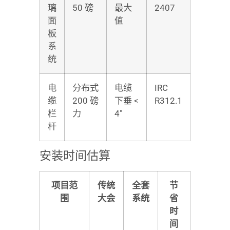
璃
50 磅
最大
2407
面
值
板
系
统
电
分布式
电缆
IRC
缆
200 磅
下垂 <
R312.1
栏
力
4″
杆
安装时间估算
项目范
传统
全套
节
围
大会
系统
省
时
间