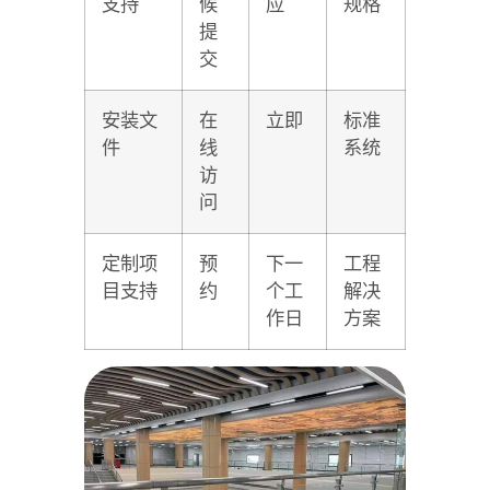
支持
候
应
规格
提
交
安装文
在
立即
标准
件
线
系统
访
问
定制项
预
下一
工程
目支持
约
个工
解决
作日
方案