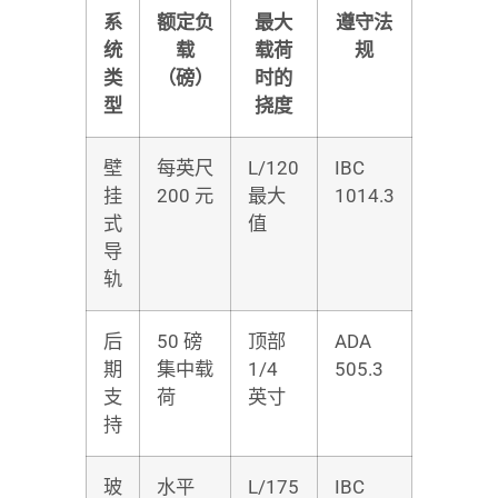
系
额定负
最大
遵守法
统
载
载荷
规
类
（磅）
时的
型
挠度
壁
每英尺
L/120
IBC
挂
200 元
最大
1014.3
式
值
导
轨
后
50 磅
顶部
ADA
期
集中载
1/4
505.3
支
荷
英寸
持
玻
水平
L/175
IBC