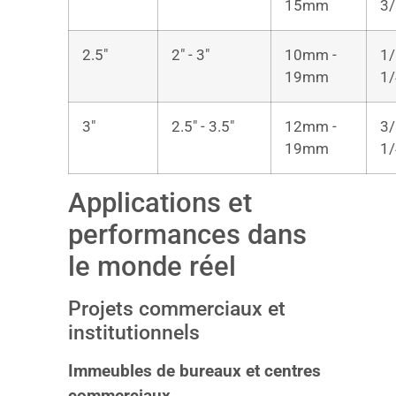
15mm
3/
2.5″
2″ - 3″
10mm -
1/
19mm
1/
3″
2.5″ - 3.5″
12mm -
3/
19mm
1/
Applications et
performances dans
le monde réel
Projets commerciaux et
institutionnels
Immeubles de bureaux et centres
commerciaux