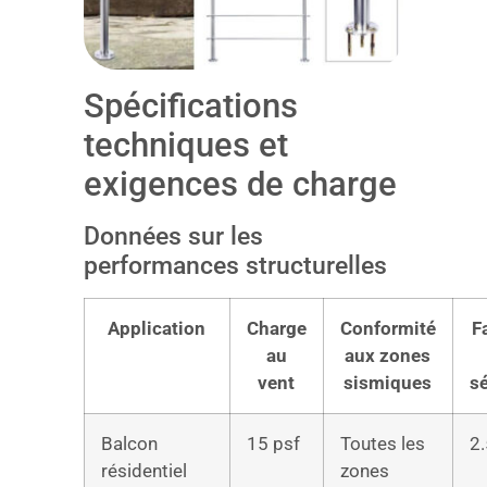
Spécifications
techniques et
exigences de charge
Données sur les
performances structurelles
Application
Charge
Conformité
F
au
aux zones
vent
sismiques
sé
Balcon
15 psf
Toutes les
2.
résidentiel
zones