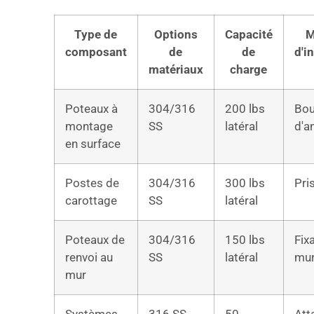
Type de
Options
Capacité
M
composant
de
de
d'i
matériaux
charge
Poteaux à
304/316
200 lbs
Bou
montage
SS
latéral
d'a
en surface
Postes de
304/316
300 lbs
Pri
carottage
SS
latéral
Poteaux de
304/316
150 lbs
Fix
renvoi au
SS
latéral
mur
mur