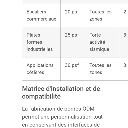
Escaliers
20 psf
Toutes les
2.
commerciaux
zones
Plates-
25 psf
Forte
3:
formes
activité
industrielles
sismique
Applications
30 psf
Toutes les
3:
côtières
zones
Matrice d'installation et de
compatibilité
La fabrication de bornes ODM
permet une personnalisation tout
en conservant des interfaces de