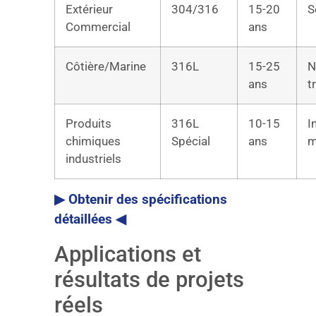
Extérieur
304/316
15-20
S
Commercial
ans
Côtière/Marine
316L
15-25
N
ans
t
Produits
316L
10-15
I
chimiques
Spécial
ans
m
industriels
▶ Obtenir des spécifications
détaillées ◀
Applications et
résultats de projets
réels