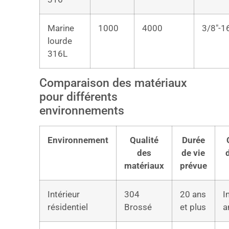
Marine
1000
4000
3/8″-1
lourde
316L
Comparaison des matériaux
pour différents
environnements
Environnement
Qualité
Durée
des
de vie
matériaux
prévue
Intérieur
304
20 ans
I
résidentiel
Brossé
et plus
a