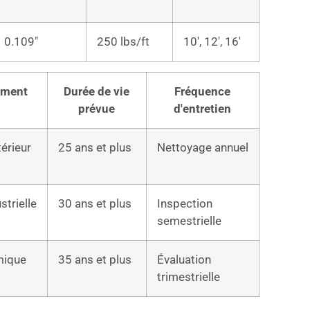
0.109″
250 lbs/ft
10′, 12′, 16′
ement
Durée de vie
Fréquence
prévue
d'entretien
térieur
25 ans et plus
Nettoyage annuel
strielle
30 ans et plus
Inspection
semestrielle
mique
35 ans et plus
Évaluation
trimestrielle