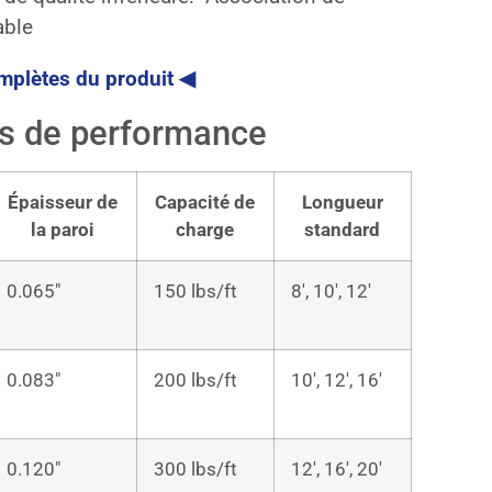
able
omplètes du produit ◀
s de performance
Épaisseur de
Capacité de
Longueur
la paroi
charge
standard
0.065″
150 lbs/ft
8′, 10′, 12′
0.083″
200 lbs/ft
10′, 12′, 16′
0.120″
300 lbs/ft
12′, 16′, 20′