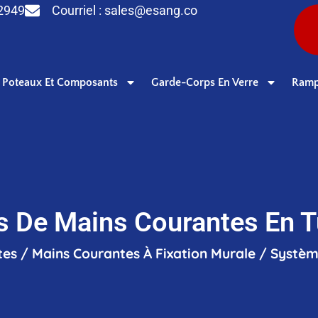
 2949
Courriel :
sales@esang.co
Poteaux Et Composants
Garde-Corps En Verre
Ramp
 De Mains Courantes En 
tes
/
Mains Courantes À Fixation Murale
/
Systèm