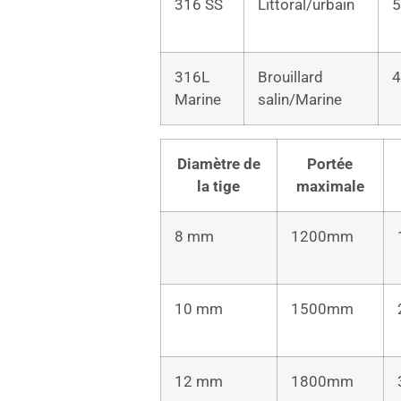
316 SS
Littoral/urbain
5
316L
Brouillard
4
Marine
salin/Marine
Diamètre de
Portée
la tige
maximale
8 mm
1200mm
10 mm
1500mm
12 mm
1800mm