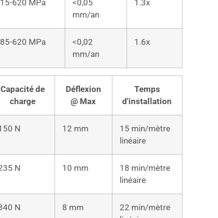
15-620 MPa
<0,05
1.3x
mm/an
85-620 MPa
<0,02
1.6x
mm/an
Capacité de
Déflexion
Temps
charge
@ Max
d'installation
150 N
12 mm
15 min/mètre
linéaire
235 N
10 mm
18 min/mètre
linéaire
340 N
8 mm
22 min/mètre