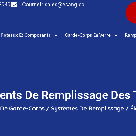
 2949
Courriel :
sales@esang.co
Poteaux Et Composants
Garde-Corps En Verre
Ramp
ents De Remplissage Des 
 De Garde-Corps
/
Systèmes De Remplissage
/
É