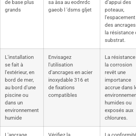
de base plus
sa àsa au eodnrdc
d'appui des
grands
gaeob l 'dsms gljet
poteaux,
l'espacement
des ancrages
la résistance
substrat.
L'installation
Envisagez
La résistance
se fait à
l'utilisation
la corrosion
l'extérieur, en
d'ancrages en acier
revêt une
bord de mer,
inoxydable 316 et
importance
au bord d'une
de fixations
accrue dans l
piscine ou
compatibles
environneme
dans un
humides ou
environnement
exposés aux
humide
chlorures.
L'ancrage
Vérifiez la
La conformit