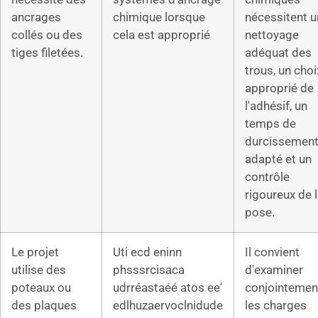
ancrages
chimique lorsque
nécessitent u
collés ou des
cela est approprié
nettoyage
tiges filetées.
adéquat des
trous, un choi
approprié de
l'adhésif, un
temps de
durcissemen
adapté et un
contrôle
rigoureux de 
pose.
Le projet
Uti ecd eninn
Il convient
utilise des
phsssrcisaca
d'examiner
poteaux ou
udrréastaéé atos ee'
conjointemen
des plaques
edlhuzaervoclnidude
les charges