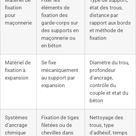
Matériel de
Fixer les
Type de support,
fixation
éléments de
état des trous,
pour
fixation des
distance par
maçonnerie
garde-corps sur
rapport aux bords
des supports en
et méthode de
maçonnerie ou
fixation
en béton
Matériel de
Se fixe
Diamètre du trou,
fixation à
mécaniquement
profondeur
expansion
au support par
d'ancrage,
expansion
contrôle du
couple et état du
béton
Systèmes
Fixation de tiges
Nettoyage des
d'ancrage
filetées ou de
trous, type
chimique
chevilles dans
d'adhésif, temps