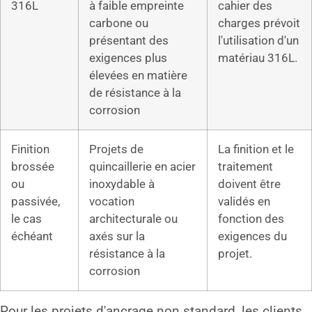
316L
à faible empreinte
cahier des
carbone ou
charges prévoit
présentant des
l'utilisation d'un
exigences plus
matériau 316L.
élevées en matière
de résistance à la
corrosion
Finition
Projets de
La finition et le
brossée
quincaillerie en acier
traitement
ou
inoxydable à
doivent être
passivée,
vocation
validés en
le cas
architecturale ou
fonction des
échéant
axés sur la
exigences du
résistance à la
projet.
corrosion
Pour les projets d'ancrage non standard, les clients