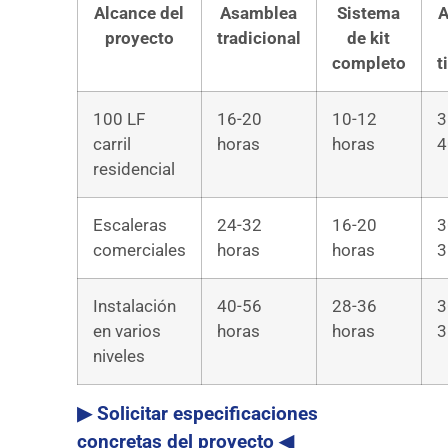
Alcance del
Asamblea
Sistema
A
proyecto
tradicional
de kit
completo
t
100 LF
16-20
10-12
3
carril
horas
horas
4
residencial
Escaleras
24-32
16-20
3
comerciales
horas
horas
3
Instalación
40-56
28-36
3
en varios
horas
horas
3
niveles
▶ Solicitar especificaciones
concretas del proyecto ◀