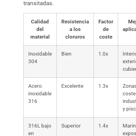
transitadas.
Calidad
Resistencia
Factor
Me
del
a los
de
aplic
material
cloruros
coste
Inoxidable
Bien
1.0x
Interi
304
exteri
cubie
Acero
Excelente
1.3x
Zona
inoxidable
coste
316
indust
y pis
316L bajo
Superior
1.4x
Marin
en
expos