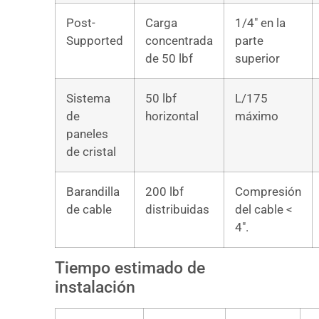
Post-
Carga
1/4″ en la
Supported
concentrada
parte
de 50 lbf
superior
Sistema
50 lbf
L/175
de
horizontal
máximo
paneles
de cristal
Barandilla
200 lbf
Compresión
de cable
distribuidas
del cable <
4″.
Tiempo estimado de
instalación