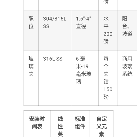
磅
职
304/316L
1.5″-4″
水
阳
位
SS
直径
平
台、
200
坡道
磅
玻
316L SS
6 毫
每
商用
璃
米-19
个
玻璃
夹
毫米玻
夹
系统
璃
钳
150
磅
安装时
线
标准
自定
间表
性
组件
义元
英
素