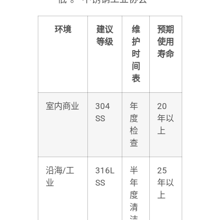
环境
建议
维
预期
等级
护
使用
时
寿命
间
表
室内商业
304
年
20
SS
度
年以
检
上
查
沿海/工
316L
半
25
业
SS
年
年以
度
上
清
洁