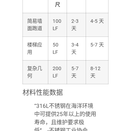
尺
简易墙
100
2-3
4-5 天
面跑道
LF
天
楼梯应
50
3-4
5-7 天
用
LF
天
复杂几
200
5-7
8-12
何
LF
天
天
材料性能数据
“316L不锈钢在海洋环境
中可提供25年以上的使用
寿命，且维护要求极
低”。-不锈钢工业协会