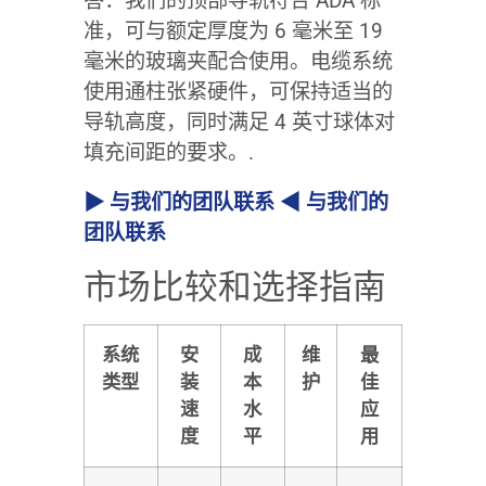
答：我们的顶部导轨符合 ADA 标
准，可与额定厚度为 6 毫米至 19
毫米的玻璃夹配合使用。电缆系统
使用通柱张紧硬件，可保持适当的
导轨高度，同时满足 4 英寸球体对
填充间距的要求。.
▶ 与我们的团队联系 ◀ 与我们的
团队联系
市场比较和选择指南
系统
安
成
维
最
类型
装
本
护
佳
速
水
应
度
平
用