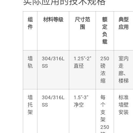
实际应用的技术规格
组
材料等级
尺寸范
额
典型
件
围
定
应用
负
载
墙
304/316L
1.25″-2″
250
室内
轨
SS
直径
磅
走
浓
廊、
缩
楼梯
墙
304/316L
1.5″-3″
每
标准
托
SS
净空
个
墙壁
架
支
安装
架
250