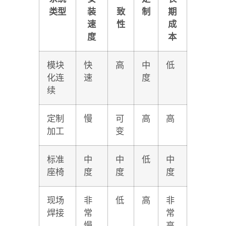
类型
装
致
制
期
速
性
成
度
本
模块
快
高
中
低
化连
速
度
续
定制
慢
可
高
高
加工
变
标准
中
中
低
中
座椅
度
度
度
现场
非
低
高
非
焊接
常
常
慢
高