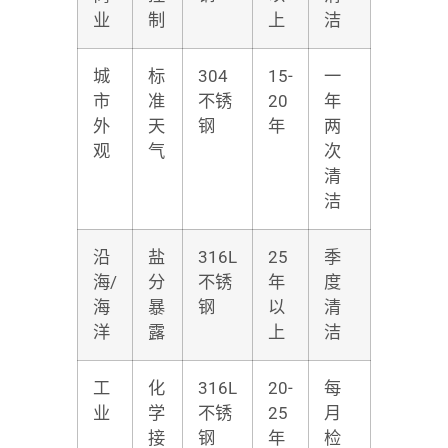
业
制
上
洁
城
标
304
15-
一
市
准
不锈
20
年
外
天
钢
年
两
观
气
次
清
洁
沿
盐
316L
25
季
海/
分
不锈
年
度
海
暴
钢
以
清
洋
露
上
洁
工
化
316L
20-
每
业
学
不锈
25
月
接
钢
年
检