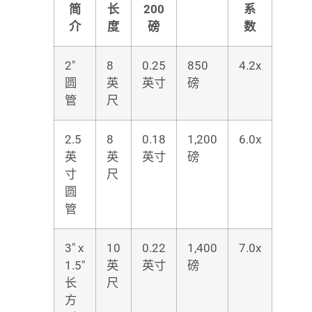
简
长
200
系
介
度
磅
数
2″
8
0.25
850
4.2x
圆
英
英寸
磅
管
尺
2.5
8
0.18
1,200
6.0x
英
英
英寸
磅
寸
尺
圆
管
3″ x
10
0.22
1,400
7.0x
1.5″
英
英寸
磅
长
尺
方