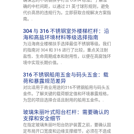
确保您的不锈钢扶手符合 OSHA 标准。了解准
确的中栏间距，以通过 21 英寸球形规则，避免
代价高昂的违规行为。立即获取合规解决方案指
南。.
304 与 316 不锈钢室外楼梯栏杆：沿
海和高盐环境材料等级选择指南
为沿海商业楼梯扶手选择最佳不锈钢等级。我们
的指南对 304 和 316 进行了比较，重点关注耐
盐性、生命周期成本和耐用性，以便在高腐蚀环
境中实现长期价值。.
316 不锈钢船用五金与码头五金：载
荷和暴露规范差异
对比适用于商业用途的316不锈钢船用与码头五
金件。了解关键的载荷额定值和环境暴露规格，
为您的项目选择合适且耐用的船用五金件。.
玻璃朱丽叶式阳台栏杆：需要确认的
支撑和安全细节
在指定玻璃朱丽叶阳台防护装置之前，要确认固
定布局开口宽度和边缘支撑细节，必须在不造成