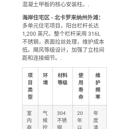
混凝土甲板的核心安装柱。.
海岸住宅区 - 北卡罗来纳州外滩：
多单元住宅项目，阳台栏杆长达
1,200 英尺。整个栏杆采用 316L
不锈钢，表面拉丝处理，维护成本
低。飓风等级设计，加强了立柱间
距和连接细节。.
项
环
材料
使
维
目
境
等级
用
护
类
寿
频
型
命
率
室
气
304
20
年
内
候
不锈
年
度
商
控
钢
以
清