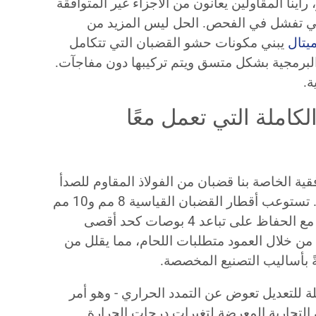
ور، رأينا المقاولين يعانون من الأجزاء غير المتوافقة
تي تفشل في الفحص. الحل ليس المزيد من
يتال
يبني مكونات حشو القضبان التي تتكامل
لبرمجية بشكل متسق ويتم تركيبها دون مفاجآت.
ة.
املة التي تعمل معًا
ية الخاصة بنا قضبان من الفولاذ المقاوم للصدأ
316L مع أجهزة تثبيت مصممة بدقة. تستوعب أقطار القضبان القياسية 8 مم و10 مم
و12 مم متطلبات الأحمال المختلفة مع الحفاظ على تباعد 4 بوصات كحد أقصى
مة اللولبة من خلال العمود متطلبات اللحام، مما يقلل من
ة للتعديل تعوض عن التمدد الحراري - وهو أمر
 التجارية المعرضة لتغيرات درجات الحرارة.