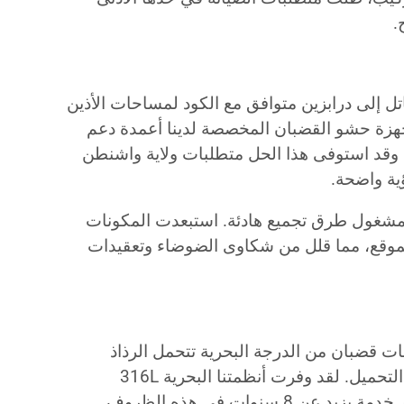
.
ل إلى درابزين متوافق مع الكود لمساحات الأذين
دمًا. تضمنت أجهزة حشو القضبان المخصصة لدينا أعمدة دعم
وقد استوفى هذا الحل متطلبات ولاية واشنطن
ية واضحة.
المشغول طرق تجميع هادئة. استبعدت المكونات
لموقع، مما قلل من شكاوى الضوضاء وتعقيدات
 قضبان من الدرجة البحرية تتحمل الرذاذ
الملحي المستمر واهتزازات رصيف التحميل. لقد وفرت أنظمتنا البحرية 316L
سنوات في هذه الظروف.