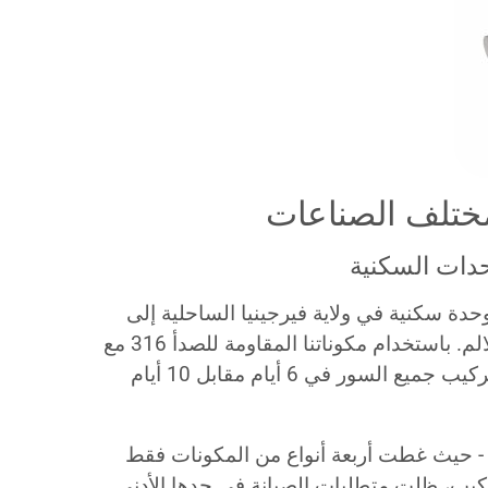
ختلف الصناعات
حدات السكنية
تاج مجمع سكني مكون من 180 وحدة سكنية في ولاية فيرجينيا الساحلية إلى
أنظمة قضبان لـ 40 شرفة وثلاثة سلالم. باستخدام مكوناتنا المقاومة للصدأ 316 مع
قضبان أفقية 10 مم، أكمل فريق التركيب جميع السور في 6 أيام مقابل 10 أيام
ن - حيث غطت أربعة أنواع من المكونات فقط
ركيب، ظلت متطلبات الصيانة في حدها الأدنى