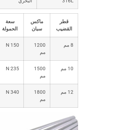
316L
البحري
قطر
ماكس
سعة
القضيب
سبان
الحمولة
8 مم
1200
150 N
مم
10 مم
1500
235 N
مم
12 مم
1800
340 N
مم