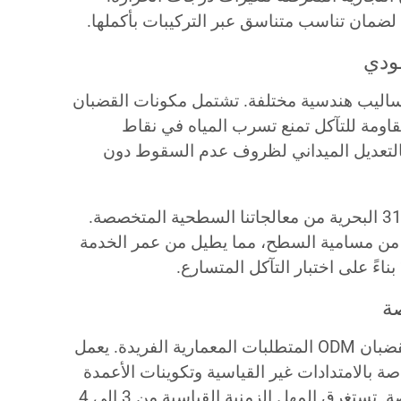
لضمان تناسب متناسق عبر التركيبات بأكملها.
ودي
أساليب هندسية مختلفة. تشتمل مكونات القضبان
قاومة للتآكل تمنع تسرب المياه في نقاط
بالتعديل الميداني لظروف عدم السقوط دون
تستفيد تطبيقات تصنيع القضبان 316L البحرية من معالجاتنا السطحية المتخصصة.
ا من مسامية السطح، مما يطيل من عمر الخدمة
ة
تعالج قدرات تصنيع قضبان الحشو بقضبان ODM المتطلبات المعمارية الفريدة. يعمل
ة بالامتدادات غير القياسية وتكوينات الأعمدة
غير المعتادة وظروف التركيب الخاصة. تستغرق المهل الزمنية القياسية من 3 إلى 4