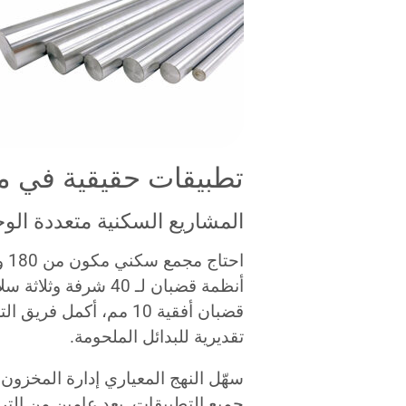
تطبيقات حقيقية في م
المشاريع السكنية متعددة الو
اح
تقديرية للبدائل الملحومة.
سهّل النهج المعياري إدارة المخزو
جميع التطبيقات. بعد عامين من الت