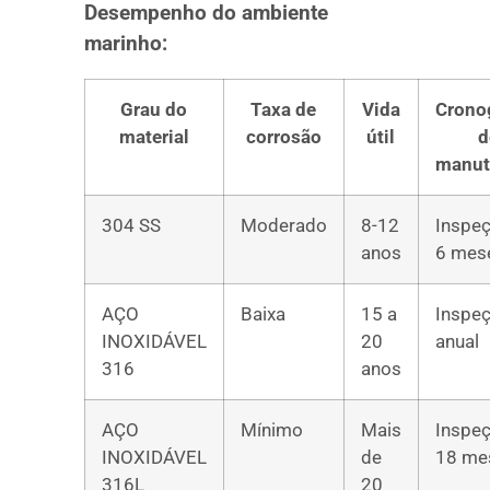
Desempenho do ambiente
marinho:
Grau do
Taxa de
Vida
Crono
material
corrosão
útil
d
manut
304 SS
Moderado
8-12
Inspe
anos
6 mes
AÇO
Baixa
15 a
Inspe
INOXIDÁVEL
20
anual
316
anos
AÇO
Mínimo
Mais
Inspe
INOXIDÁVEL
de
18 me
316L
20