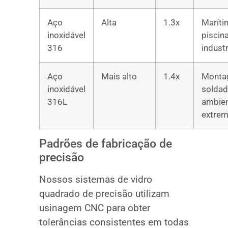
Aço
Alta
1.3x
Maríti
inoxidável
piscina
316
industr
Aço
Mais alto
1.4x
Monta
inoxidável
soldad
316L
ambie
extre
Padrões de fabricação de
precisão
Nossos sistemas de vidro
quadrado de precisão utilizam
usinagem CNC para obter
tolerâncias consistentes em todas