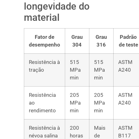
longevidade do
material
Fator de
Grau
Grau
Padrão
desempenho
304
316
de teste
Resistência à
515
515
ASTM
tração
MPa
MPa
A240
min
min
Resistência
205
205
ASTM
ao
MPa
MPa
A240
rendimento
min
min
Resistência à
200
Mais
ASTM
névoa salina
horas
de
B117