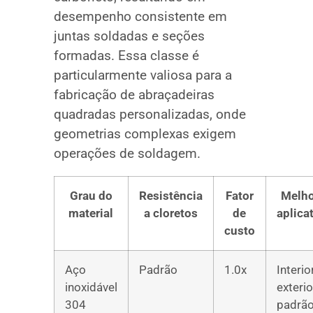
desempenho consistente em
juntas soldadas e seções
formadas. Essa classe é
particularmente valiosa para a
fabricação de abraçadeiras
quadradas personalizadas, onde
geometrias complexas exigem
operações de soldagem.
Grau do
Resistência
Fator
Melho
material
a cloretos
de
aplica
custo
Aço
Padrão
1.0x
Interior
inoxidável
exterio
304
padrã