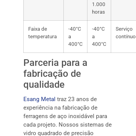
1.000
horas
Faixa de
-40°C
-40°C
Serviço
temperatura
a
a
contínuo
400°C
400°C
Parceria para a
fabricação de
qualidade
Esang Metal
traz 23 anos de
experiência na fabricação de
ferragens de aço inoxidável para
cada projeto. Nossos sistemas de
vidro quadrado de precisão