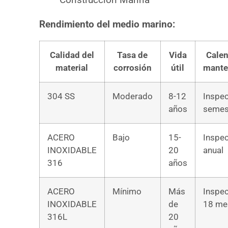
Rendimiento del medio marino:
Calidad del
Tasa de
Vida
Calen
material
corrosión
útil
mante
304 SS
Moderado
8-12
Inspe
años
semes
ACERO
Bajo
15-
Inspe
INOXIDABLE
20
anual
316
años
ACERO
Mínimo
Más
Inspec
INOXIDABLE
de
18 me
316L
20