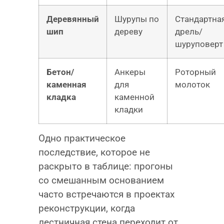
Деревянный
Шурупы по
Стандартна
шип
дереву
дрель/
шуруповерт
Бетон/
Анкеры
Роторный
каменная
для
молоток
кладка
каменной
кладки
Одно практическое
последствие, которое не
раскрыто в таблице: прогоны
со смешанным основанием
часто встречаются в проектах
реконструкции, когда
лестничная стена переходит от