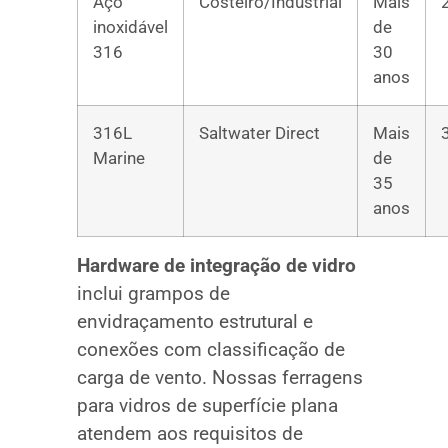
Aço
Costeiro/Industrial
Mais
inoxidável
de
316
30
anos
316L
Saltwater Direct
Mais
Marine
de
35
anos
Hardware de integração de vidro
inclui grampos de
envidraçamento estrutural e
conexões com classificação de
carga de vento. Nossas ferragens
para vidros de superfície plana
atendem aos requisitos de