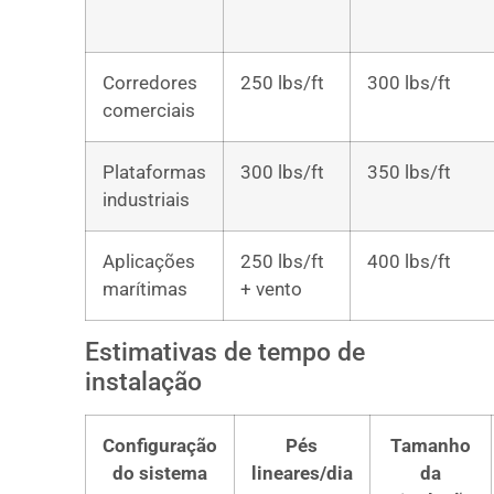
Corredores
250 lbs/ft
300 lbs/ft
comerciais
Plataformas
300 lbs/ft
350 lbs/ft
industriais
Aplicações
250 lbs/ft
400 lbs/ft
marítimas
+ vento
Estimativas de tempo de
instalação
Configuração
Pés
Tamanho
do sistema
lineares/dia
da