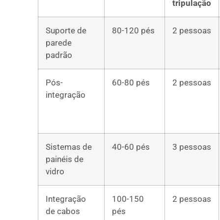
tripulação
Suporte de
80-120 pés
2 pessoas
parede
padrão
Pós-
60-80 pés
2 pessoas
integração
Sistemas de
40-60 pés
3 pessoas
painéis de
vidro
Integração
100-150
2 pessoas
de cabos
pés