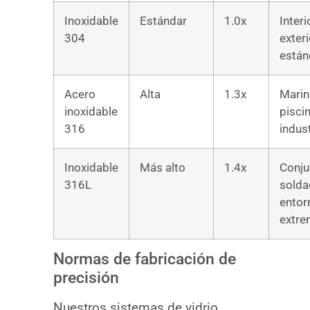
Inoxidable
Estándar
1.0x
Interi
304
exteri
están
Acero
Alta
1.3x
Marin
inoxidable
piscin
316
indust
Inoxidable
Más alto
1.4x
Conju
316L
solda
entor
extr
Normas de fabricación de
precisión
Nuestros sistemas de vidrio