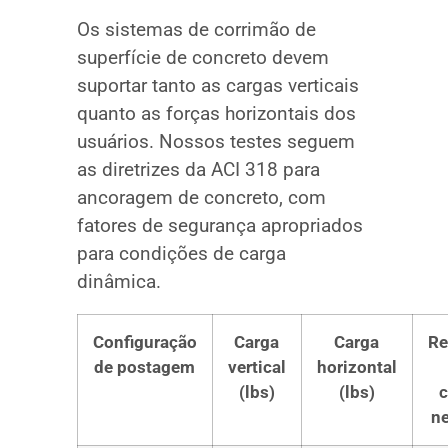
Os sistemas de corrimão de
superfície de concreto devem
suportar tanto as cargas verticais
quanto as forças horizontais dos
usuários. Nossos testes seguem
as diretrizes da ACI 318 para
ancoragem de concreto, com
fatores de segurança apropriados
para condições de carga
dinâmica.
Configuração
Carga
Carga
Re
de postagem
vertical
horizontal
(lbs)
(lbs)
c
n