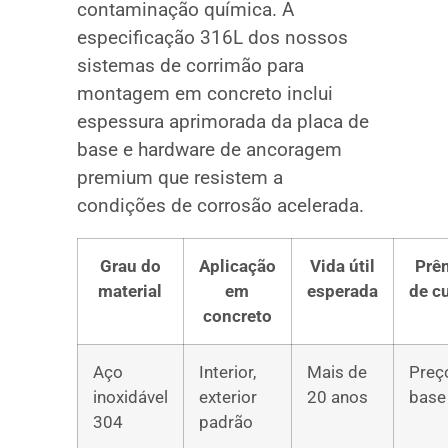
contaminação química. A
especificação 316L dos nossos
sistemas de corrimão para
montagem em concreto inclui
espessura aprimorada da placa de
base e hardware de ancoragem
premium que resistem a
condições de corrosão acelerada.
Grau do
Aplicação
Vida útil
Prê
material
em
esperada
de c
concreto
Aço
Interior,
Mais de
Preç
inoxidável
exterior
20 anos
base
304
padrão