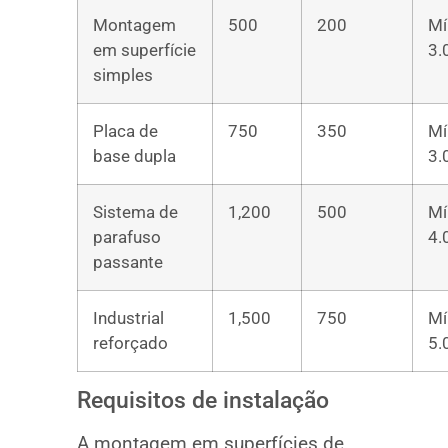
Montagem
500
200
Mí
em superfície
3.
simples
Placa de
750
350
Mí
base dupla
3.
Sistema de
1,200
500
Mí
parafuso
4.
passante
Industrial
1,500
750
Mí
reforçado
5.
Requisitos de instalação
A montagem em superfícies de