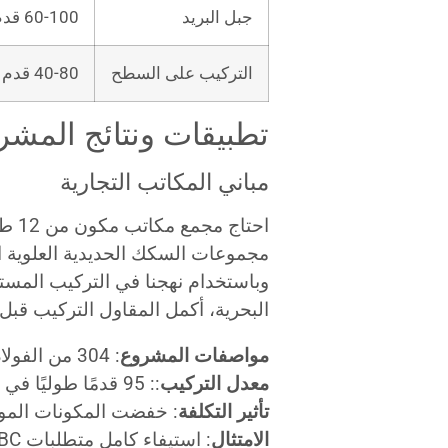
جبل البريد
60-100 قدم
التركيب على السطح
40-80 قدم
تطبيقات ونتائج المشر
مباني المكاتب التجارية
مجموعات السكك الحديدية العلوية ال
وباستخدام نهجنا في التركيب المس
البحرية، أكمل المقاول التركيب قبل 6 أيام من الموعد المحدد
مواصفات المشروع
: 304 من الفولاذ المقاوم للصدأ، تشطيب مصقول، تركيب جداري
معدل التركيب
:: 95 قدمًا طوليًا في اليوم الواحد مع طاقم مكون من شخصين
تأثير التكلفة
: خفضت المكونات الموحدة
الامتثال
: استيفاء كامل متطلبات IBC و ADA مع المكونات القياسية