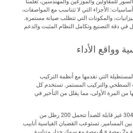
بناء أنظمة السور للمقاولين والموزعين والمهندسين، تعلمنا
ساسيات: الأجزاء التي لا تتناسب مع المواصفات،
يزانيات، والمكونات التي تتطلب صيانة مستمرة.
ل في دقة التصنيع وتكامل النظام المثبت والدعم
ة وواقع الأداء
لمستطيلة التي نقدمها مع أنظمة التركيب
ب السطحي والتركيب المستمر. تستخدم كل
من المرة الأولى، مما يقلل من التأخير في
: أقواس 304 غير قابلة للصدأ تتحمل 200 رطل من
لمركزة مع تباعد 16 بوصة بين المسامير. تستوعب القضبان القياسية أنابيب
مستطيلة مقاس 1.5 بوصة × 3 بوصة و2 بوصة × 4 بوصة مع سمك جدار متناسق