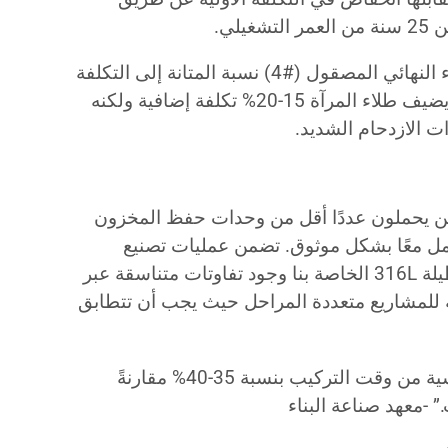
لي.
: يوفر الطلاء النهائي المصقول (#4) نسبة المتانة إلى التكلفة
المثلى لمعظم التطبيقات التجارية. يضيف طلاء المرآة 15-20% تكلفة إضافية ولكنه
ت الازدحام الشديد.
ين يحملون عددًا أقل من وحدات حفظ المخزون
مل معًا بشكل موثوق. تضمن عمليات تصنيع
القضبان المستطيلة العلوية المستطيلة 316L الخاصة بنا وجود تفاوتات متناسقة عبر
مية للمشاريع متعددة المراحل حيث يجب أن تتطابق
“تقلل مكونات الدرابزين القياسية من وقت التركيب بنسبة 35-40% مقارنةً
-معهد صناعة البناء