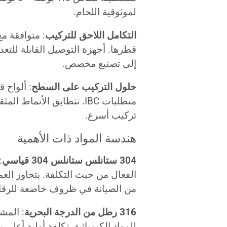
لموثوقية اللحام.
التكامل اللاحق للتركيب
قطرها. أجهزة التوصيل القابلة للتعد
إلى تصنيع مخصص.
حلول التركيب على السطح
: ألواح 
متطلبات IBC. تتطابق الأن
تركيب أسرع.
هندسة المواد ذات الأهمية
304 ستانلس ستانلس 304 قياسي
:
من الصيانة في ظروف خاضعة للرقاب
316 رطل من الدرجة البحرية
: المشا
للمواد الكيميائية. تكلفة أولية أعلى