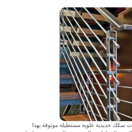
عات سكك حديدية علوية مستطيلة موثوقة بهذا