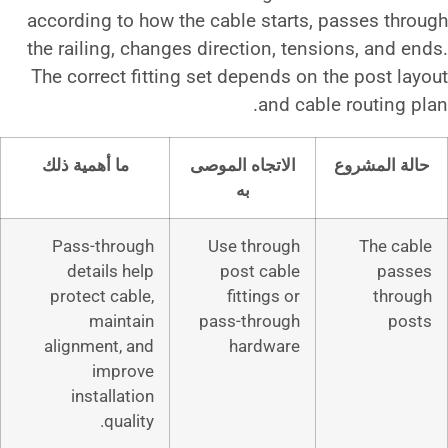
according to how the cable sta
the railing, changes direction,
The correct fitting set depend
and
لاتجاه الموصى
ما أهمية ذلك
به
Pass-through
Use throu
details help
post cab
protect cable,
fittings 
maintain
pass-throu
alignment, and
hardwa
improve
installation
quality.