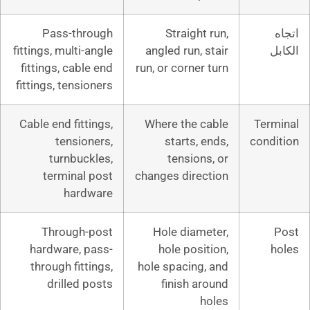
Pass-through
Straigh
fittings, multi-angle
angled run,
fittings, cable end
run, or corne
fittings, tensioners
Cable end fittings,
Where the
tensioners,
starts,
turnbuckles,
tensio
terminal post
changes dir
hardware
Through-post
Hole dia
hardware, pass-
hole pos
through fittings,
hole spacin
drilled posts
finish 