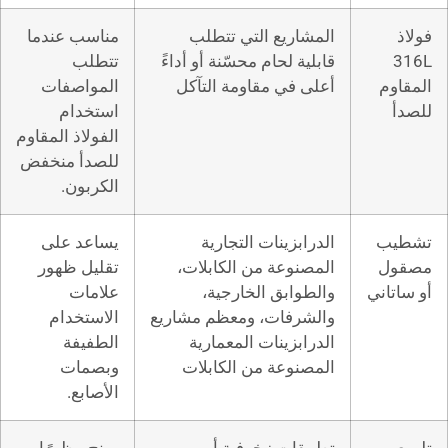
يع التي تتطلب
مناسب عندما
حام محسّنة أو أداءً
تتطلب
 مقاومة التآكل
المواصفات
استخدام
الفولاذ المقاوم
للصدأ منخفض
الكربون.
ينات التجارية
يساعد على
ة من الكابلات،
تقليل ظهور
ق الخارجية،
علامات
ات، ومعظم مشاريع
الاستخدام
ينات المعمارية
الطفيفة
ة من الكابلات
وبصمات
الأصابع.