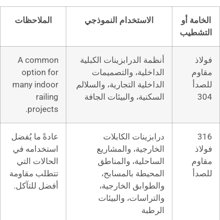
تخدام النموذجي
الملاحظات
لدرابزينات الكبلية
A common
ة، والتصميمات
option for
ة التجارية، والسلالم
many indoor
، والبيئات الجافة
railing
projects.
ات الكابلات
عادةً ما يُفضل
ة، والمشاريع
استخدامه في
ة، والمناطق
الحالات التي
 بالمسابح،
تتطلب مقاومة
ق الخارجية،
أفضل للتآكل.
ات، والبيئات