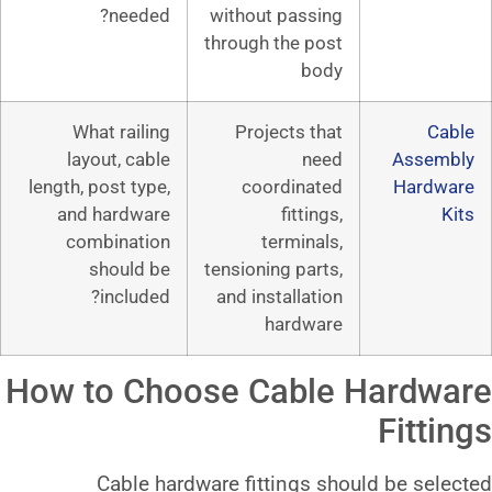
needed?
without pass
through the p
b
What railing
Projects 
layout, cable
n
length, post type,
coordina
and hardware
fitti
combination
termin
should be
tensioning pa
included?
and installa
hardw
How to Choose Cab
Cable hardware fittings