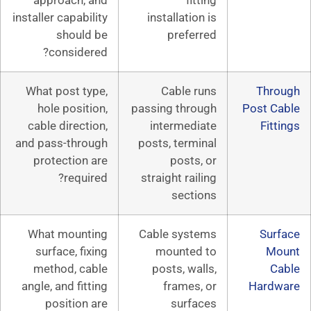
approach, and
fit
installer capability
installatio
should be
prefer
considered?
What post type,
Cable r
hole position,
passing thro
cable direction,
intermedi
and pass-through
posts, term
protection are
posts
required?
straight rai
secti
What mounting
Cable syst
surface, fixing
mounted
method, cable
posts, wa
angle, and fitting
frames,
position are
surfa