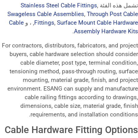
Stainless Steel Cable Fitt
Swageless Cable Assemblies
,
Surface Mou
,
Fittings
, ، و
Cable
.
Assem
For contractors, distributors, fabr
buyers, cable hardware select
cable diameter, post type,
tensioning method, pass-throu
mounting, material grade,
environment. ESANG can suppl
cable railing fittings ac
dimensions, cable size, ma
requirements, and inst
Cable Hardware Fit