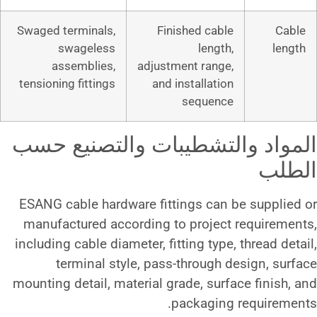
Swaged terminals,
Finished
swageless
l
assemblies,
adjustment 
tensioning fittings
and instal
seq
طيبات والتصنيع حسب
ESANG cable hardware fittings
manufactured according to pr
including cable diameter, fitting
terminal style, pass-thro
mounting detail, material grade,
packa