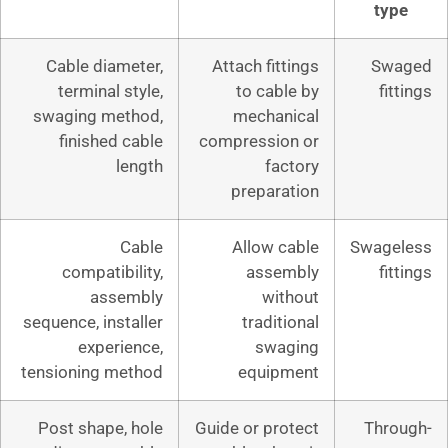
Cable diameter,
Attach fit
terminal style,
to cabl
swaging method,
mechan
finished cable
compressio
length
fac
prepara
Cable
Allow c
compatibility,
asse
assembly
wit
sequence, installer
tradit
experience,
swa
tensioning method
equip
Post shape, hole
Guide or pro